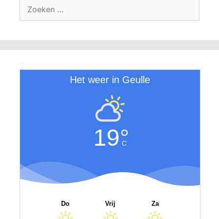
Zoek
naar:
Het weer in Geulle
19°
C
Do
Vrij
Za